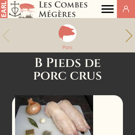
Elevage
Stéphan
Vidil
Porc
B Pieds de
porc crus