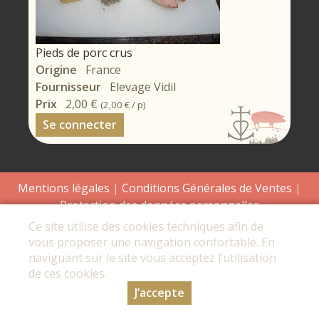
Pieds de porc crus
Origine
France
Fournisseur
Elevage Vidil
Prix
2,00 €
(
2,00 €
/ p)
Se connecter
Mentions légales
|
Conditions Générales de Ventes
|
Protection des données personnelles
Ce site utilise des cookies techniques afin de
© Copyright 2026 - EARL les combes mégères - Tous droits
vous proposer une navigation confortable. En
réservés - Conception :
Sarl Dynapse
naviguant sur le site vous acceptez l’utilisation
de ces cookies.
J’accepte